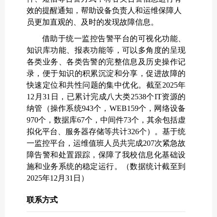
效的提醒通知，帮助设备负责人和运维保障人
员更加直观的、及时的发现故障信息。
借助于统一监控告警平台的可视化功能、
知识库功能、报表功能等，可以多角度的呈现
各类业务、各类告警的完整信息及历史操作记
录，便于知识的积累沉淀和分享，促进故障的
快速定位和共性问题的集中优化。
截至
2025
年
12
月
31
日，已累计完成八大类
2538
个
IT
资源的
纳管（操作系统
943
个，
WEB159
个，网络设备
970
个，数据库
67
个，中间件
73
个，其余包括虚
拟化平台、服务器存储等共计
326
个）。基于统
一监控平台，运维值班人员共完成
207
次紧急故
障告警和处置跟踪，保障了我校信息化基础设
施和业务系统的稳定运行。（数据统计截至到
2025
年
12
月
31
日）
联系方式