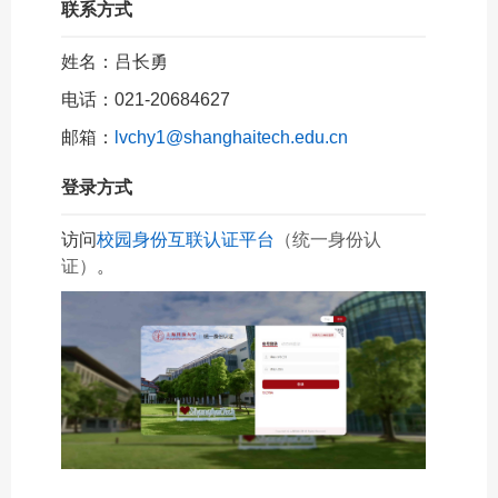
联系方式
姓名：吕长勇
电话：
021-20684627
邮箱：
lvchy1@shanghaitech.edu.cn
登录方式
访问
校园身份互联认证平台
（统一
身份认
证
）
。