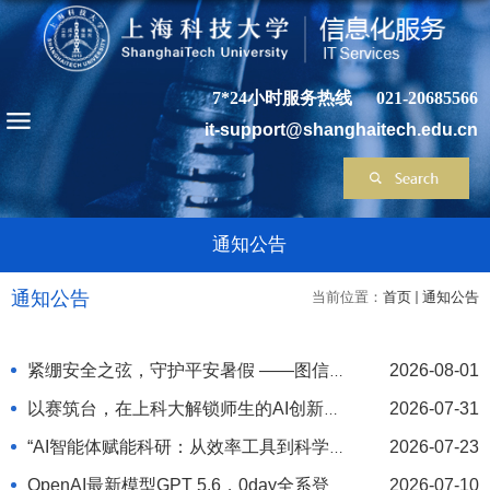
7*24小时服务热线
021-20685566
it-support@shanghaitech.edu.cn
通知公告
通知公告
当前位置：
首页
通知公告
紧绷安全之弦，守护平安暑假 ——图信
2026-08-01
中心完成暑假前安全生产大检查
以赛筑台，在上科大解锁师生的AI创新故
2026-07-31
事
“AI智能体赋能科研：从效率工具到科学
2026-07-23
发现新范式”专题分享会成功举办
OpenAI最新模型GPT 5.6，0day全系登
2026-07-10