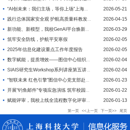
录上科大
“AI创未来：我们主场，等你上场”上海科
2026-05-21
技大学第二届AI智能创新应用大赛报名开
践行总体国家安全观 护航高质量科教发
2026-04-15
启!
展
新功能、新模型，我校GenAI平台焕新升
2026-03-29
级
筑牢安全防线，护航平安寒假
2026-02-05
2025年信息化建设重点工作年度报告
2026-02-05
数字赋能，提质增效——图信中心组织开
2026-02-04
展行政办公数字化专题培训
SIAIS研究生Workshop系列讲座第五讲：
2026-02-04
单细胞测序数据基础分析及生物信息学实
“智联未来 红色引擎”图信中心党支部赴联
2026-01-23
操培训圆满结束
想上海开展主题党日交流活动
开展“钓鱼邮件”专项应急演练 筑牢校园网
2026-01-22
络安全防线
赋能评审，我校上线全流程数字化评审系
2026-01-13
统
第一页
<<上一页
下一页>>
尾页