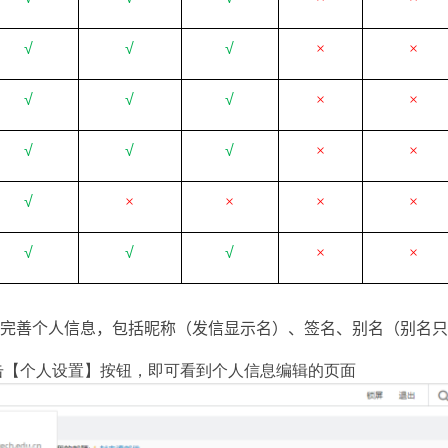
√
√
√
×
×
√
√
√
×
×
√
√
√
×
×
√
×
×
×
×
√
√
√
×
×
完善个人信息，包括昵称（发信显示名）、签名、别名（别名只
击【个人设置】按钮，即可看到个人信息编辑的页面