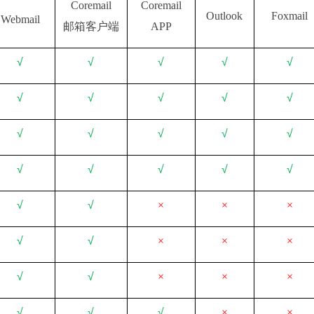
Coremail
Coremail
Outlook
Foxmail
Webmail
邮箱客户端
APP
√
√
√
√
√
√
√
√
√
√
√
√
√
√
√
√
√
√
√
√
√
√
×
×
×
√
√
×
×
×
√
√
×
×
×
√
√
√
×
×