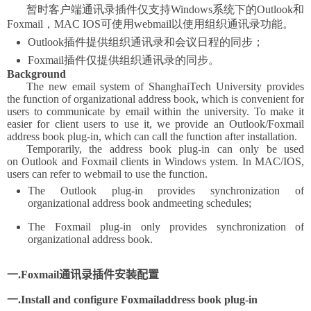
暂时客户端通讯录插件仅支持
Windows
系统下的
Outlook
和
Foxmail
，
MAC IOS
可使用
webmail
以使用组织通讯录功能。
Outlook
插件提供组织通讯录和会议日程的同步；
Foxmail
插件仅提供组织通讯录的同步。
Background
The new email system of ShanghaiTech University provides
the function of organizational address book, which is convenient for
users to communicate by email within the university. To make it
easier for client users to use it, we provide an Outlook/Foxmail
address book plug-in, which can call the function after installation.
Temporarily, the address book plug-in
can
only
be used
on
Outlook and Foxmail client
s in
Windows ystem
. In
MAC
/
IOS
,
users
can
refer to
webmail to use the
function
.
The Outlook plug-in provides synchronization of
organizational address book andmeeting schedules;
The Foxmail plug-in only provides synchronization of
organizational address book.
一.
Foxmail
通讯录插件安装配置
一.I
nstall and
c
onfigur
e Foxmail
a
ddress
b
ook
plug
-in