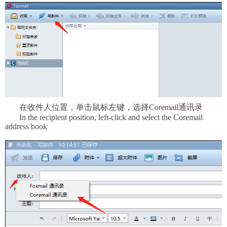
在收件人位置，单击鼠标左键，选择
Coremail
通讯录
In the recipient position, left-click and select the Coremail
address book