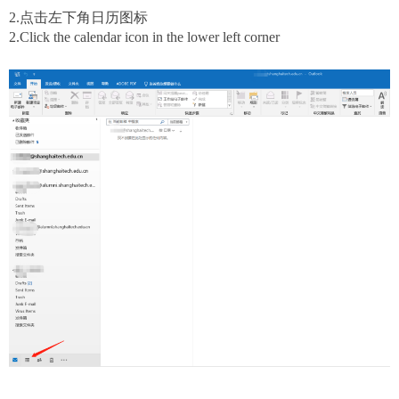
2.点击左下角日历图标
2.
Click the calendar icon in the lower left corner