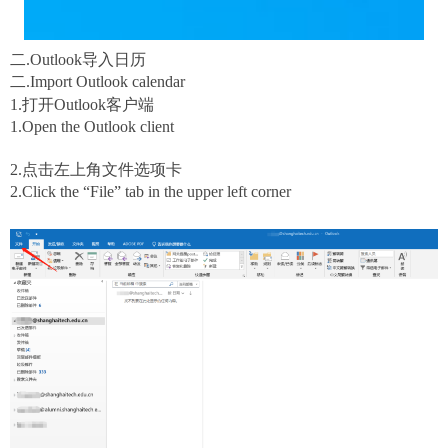
二.Outlook
导入日历
二.
I
mport
Outlook calendar
1.打开
Outlook
客户端
1.
Open the Outlook client
2.点击左上角文件选项卡
2.
Click the “
F
ile”
tab in the upper left corner