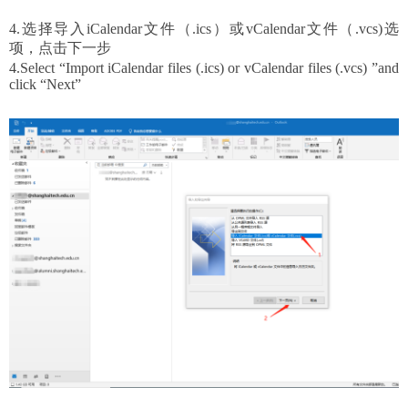
4.选择导入
iCalendar
文件（
.ics
）或
vCalendar
文件（
.vcs)
选
项，点击下一步
4.
Select “
I
mport iCalendar files (.ics) or vCalendar files (.vcs)
”and
click “
Next”