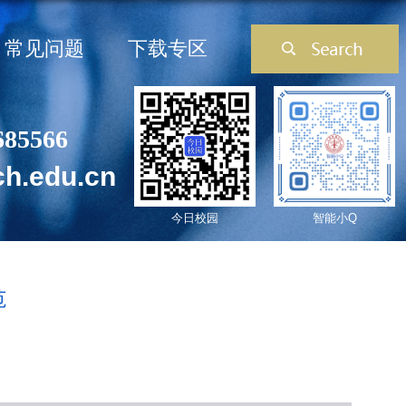
常见问题
下载专区
685566
ch.edu.cn
今日校园
智能小Q
范