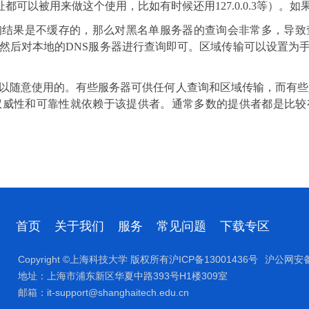
址都可以被用来做这个使用，比如有时候还用
127.0.0.3
等）。如
询结果是不缓存的，那么对黑名单服务器的查询会非常多，导致
然后对本地的
DNS
服务器进行查询即可。区域传输可以设置为
以随意使用的。有些服务器可供任何人查询和区域传输，而有些
权威性和可靠性就依赖于该提供者。通常多数的提供者都是比较
首页
关于我们
服务
常见问题
下载专区
Copyright ©上海科技大学 版权所有沪ICP备13001436号
沪公网安备 
地址：上海市浦东新区华夏中路393号H1楼309室
邮箱：it-support@shanghaitech.edu.cn