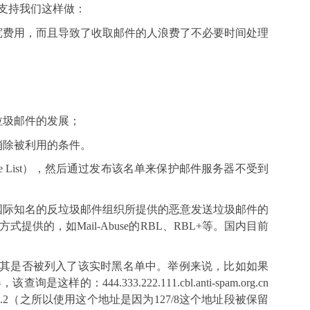
支持我们这样做：
宽费用，而且导致了收取邮件的人浪费了不必要时间处理
垃圾邮件的发展；
消除被利用的条件。
 List
），然后通过发布该名单来保护邮件服务器不受到
国际知名的反垃圾邮件组织所提供的恶意发送垃圾邮件的
方式提供的，如
Mail-Abuse
的
RBL
、
RBL+
等。国内目前
其是否被列入了该实时黑名单中。举例来说，比如如果
器，该查询是这样的：
444.333.222.111.cbl.anti-spam.org.cn
.2
（之所以使用这个地址是因为
127/8
这个地址段被保留