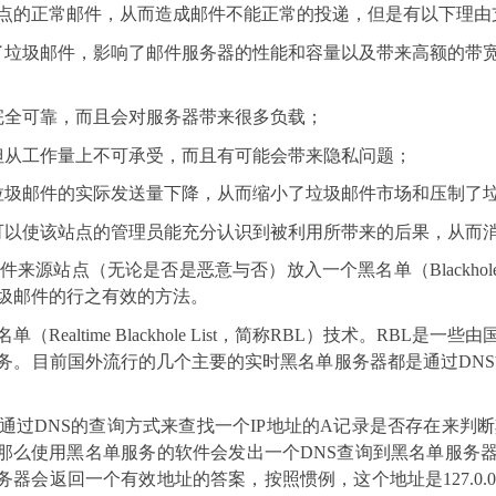
点的正常邮件，从而造成邮件不能正常的投递，但是有以下理由
了垃圾邮件，影响了邮件服务器的性能和容量以及带来高额的带
完全可靠，而且会对服务器带来很多负载；
但从工作量上不可承受，而且有可能会带来隐私问题；
垃圾邮件的实际发送量下降，从而缩小了垃圾邮件市场和压制了
可以使该站点的管理员能充分认识到被利用所带来的后果，从而
件来源站点（无论是否是恶意与否）放入一个黑名单（
Blackhole
圾邮件的行之有效的方法。
名单（
Realtime Blackhole List
，简称
RBL
）技术。
RBL
是一些由
务。目前国外流行的几个主要的实时黑名单服务器都是通过
DNS
通过
DNS
的查询方式来查找一个
IP
地址的
A
记录是否存在来判断
那么使用黑名单服务的软件会发出一个
DNS
查询到黑名单服务
务器会返回一个有效地址的答案，按照惯例，这个地址是
127.0.0