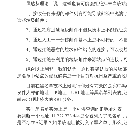
虽然从理论上说，这样也有可能会拒绝掉来自该站
1
、接收任何来源的邮件则有可能导致邮箱中充满
这些垃圾邮件；
2
、通过程序过滤垃圾邮件不但从技术上不能保证
3
、通过人工一一分拣邮件基本上是不可行的，不
4
、通过拒绝恶意的垃圾邮件站点的连接，可以使
5
、通过拒绝被利用的垃圾邮件来源站点的连接，
综合以上利弊，我们认为，通过将确认后的垃圾邮
黑名单中站点的侵扰确实是一个目前对抗日益严重的垃
目前在黑名单技术上最流行和最有前景的是实时黑
发件人邮箱地址，
IP
地址，
URL
地址等黑名单列表的服
尚未出现比较大的
RBL
服务。
实时黑名单实际上是一个可供查询的
IP
地址列表，
要判断一个地址
111.222.333.444
是否被列入了黑名单，
是否存在
A
记录？如果该地址被列入了黑名单，那么服